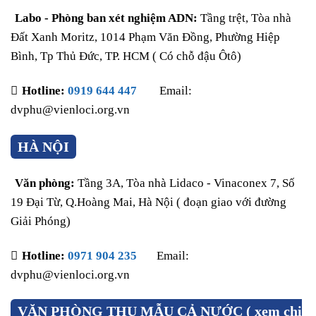
Labo - Phòng ban xét nghiệm ADN:
Tầng trệt, Tòa nhà
Đất Xanh Moritz, 1014 Phạm Văn Đồng, Phường Hiệp
Bình, Tp Thủ Đức, TP. HCM ( Có chỗ đậu Ôtô)
Hotline:
0919 644 447
Email:
dvphu@vienloci.org.vn
HÀ NỘI
Văn phòng:
Tầng 3A, Tòa nhà Lidaco - Vinaconex 7, Số
19 Đại Từ, Q.Hoàng Mai, Hà Nội ( đoạn giao với đường
Giải Phóng)
Hotline:
0971 904 235
Email:
dvphu@vienloci.org.vn
VĂN PHÒNG THU MẪU CẢ NƯỚC ( xem chi