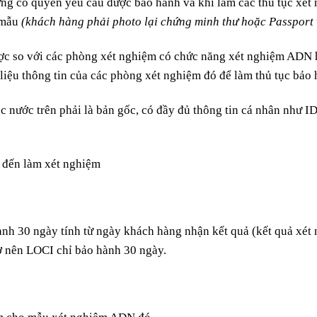
g có quyền yêu cầu được bảo hành và khi làm các thủ tục xét 
u mẫu
(khách hàng phải photo lại chứng minh thư hoặc Passport 
ược so với các phòng xét nghiệm có chức năng xét nghiệm ADN h
liệu thông tin của các phòng xét nghiệm đó để làm thủ tục bảo
 nước trên phải là bản gốc, có đầy đủ thông tin cá nhân như I
 đến làm xét nghiệm
h 30 ngày tính từ ngày khách hàng nhận kết quả (kết quả xét
tờ nên LOCI chỉ bảo hành 30 ngày.