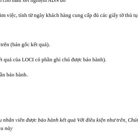
iệm cho mẫu xét nghiệm ADN đó
àm việc, tính từ ngày khách hàng cung cấp đủ các giấy tờ thủ tục
trên (bản gốc kết quả).
ết quả của LOCI có phần ghi chú được bảo hành).
cần bảo hành.
nhân viên được bảo hành kết quả Với điều kiện như trên, Chúng
au này