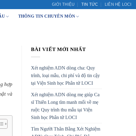
GIỚI THIỆU
TIN TỨC
LIÊN HỆ LOCI
ẪU
THÔNG TIN CHUYÊN MÔN
BÀI VIẾT MỚI NHẤT
Xét nghiệm ADN dòng cha: Quy
trình, loại mẫu, chi phí và độ tin cậy
tại Viện Sinh học Phân tử LOCI
ng hợp
mật và
Xét nghiệm ADN dòng mẹ giúp Ca
sĩ Thiên Long tìm manh mối về mẹ
ruột: Quy trình thu mẫu tại Viện
Sinh học Phân tử LOCI
Tìm Người Thân Bằng Xét Nghiệm