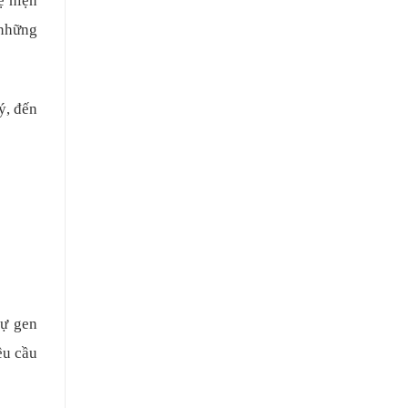
ệ hiện
 những
ý, đến
tự gen
êu cầu