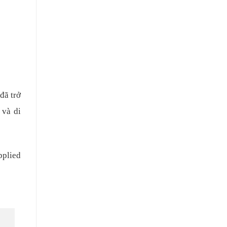
đã trở
 và di
pplied