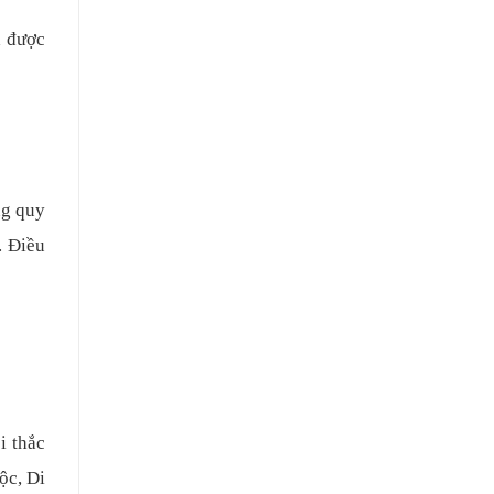
ả được
ng quy
. Điều
i thắc
ộc, Di