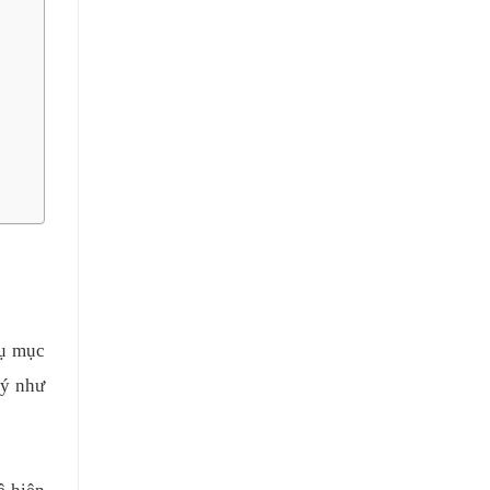
vụ mục
lý như