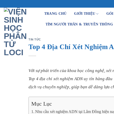
Skip
to
TRANG CHỦ
GIỚI THIỆU
GÓI
content
TÌM NGƯỞI THÂN & TRUYỀN THÔNG
TIN TỨC
Top 4 Địa Chỉ Xét Nghiệm
Với sự phát triển của khoa học công nghệ, xét
Top 4 địa chỉ xét nghiệm ADN uy tín hàng đầu 
dịch vụ chuyên nghiệp, giúp bạn dễ dàng lựa c
Mục Lục
Nhu cầu xét nghiệm ADN tại Lâm Đồng hiện n