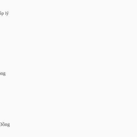
áp lý
ồng
 Đồng