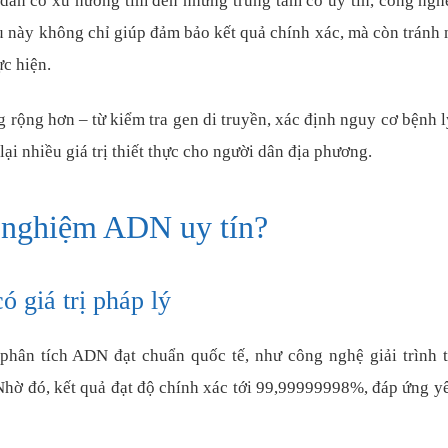
 dân có xu hướng tìm đến những trung tâm có uy tín, công ngh
ều này không chỉ giúp đảm bảo kết quả chính xác, mà còn tránh
ực hiện.
rộng hơn – từ kiểm tra gen di truyền, xác định nguy cơ bệnh l
i nhiều giá trị thiết thực cho người dân địa phương.
t nghiệm ADN uy tín?
 giá trị pháp lý
 phân tích ADN đạt chuẩn quốc tế, như công nghệ giải trình 
hờ đó, kết quả đạt độ chính xác tới 99,99999998%, đáp ứng y