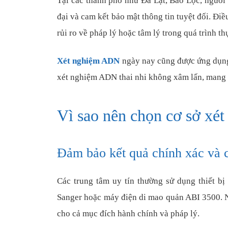
Tại các thành phố như Đà Lạt, Bảo Lộc, người
đại và cam kết bảo mật thông tin tuyệt đối. Đi
rủi ro về pháp lý hoặc tâm lý trong quá trình th
Xét nghiệm ADN
ngày nay cũng được ứng dụng 
xét nghiệm ADN thai nhi không xâm lấn, mang lạ
Vì sao nên chọn cơ sở xé
Đảm bảo kết quả chính xác và có
Các trung tâm uy tín thường sử dụng thiết bị
Sanger hoặc máy điện di mao quản ABI 3500. N
cho cả mục đích hành chính và pháp lý.