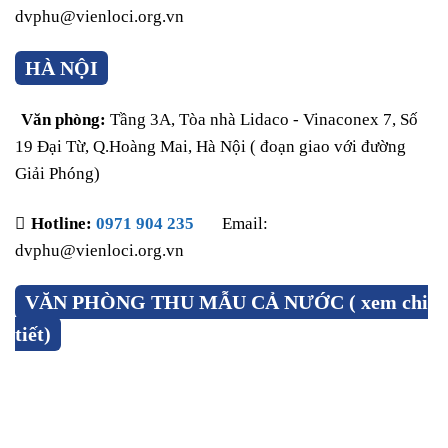
dvphu@vienloci.org.vn
HÀ NỘI
Văn phòng:
Tầng 3A, Tòa nhà Lidaco - Vinaconex 7, Số
19 Đại Từ, Q.Hoàng Mai, Hà Nội ( đoạn giao với đường
Giải Phóng)
Hotline:
0971 904 235
Email:
dvphu@vienloci.org.vn
VĂN PHÒNG THU MẪU CẢ NƯỚC ( xem chi
tiết)