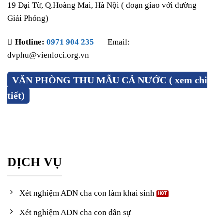
19 Đại Từ, Q.Hoàng Mai, Hà Nội ( đoạn giao với đường
Giải Phóng)
Hotline:
0971 904 235
Email:
dvphu@vienloci.org.vn
VĂN PHÒNG THU MẪU CẢ NƯỚC ( xem chi
tiết)
DỊCH VỤ
Xét nghiệm ADN cha con làm khai sinh
Xét nghiệm ADN cha con dân sự