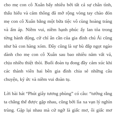
cho mẹ con cô Xuân bấy nhiêu bởi tất cả sự chân tình,
thấu hiểu và cảm thông đã mở rộng vòng tay chào đón
mẹ con cô Xuân bằng một bữa tiệc vô cùng hoàng tráng
và ấm áp. Niềm vui, niềm hạnh phúc ấy lan tỏa trong
từng hành động, cử chỉ ân cần của gia đình chú Ái cũng
như bà con hàng xóm. Đây cũng là sự bù đắp ngọt ngào
dành cho mẹ con cô Xuân sau bao nhiêu năm vất vả,
chịu nhiều thiệt thòi. Buổi đoàn tụ đong đầy cảm xúc khi
các thành viên hai bên gia đình chia sẻ những câu
chuyện, ký ức và niềm vui đoàn tụ.
Lời bài hát “Phút giây tương phùng” có câu: “tưởng rằng
ta chẳng thể được gặp nhau, cũng bởi lìa xa vạn lý nghìn
trùng. Gặp lại nhau mà cứ ngỡ là giấc mơ, ôi giấc mơ