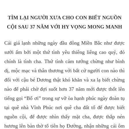
TÌM LẠI NGƯỜI XƯA CHO CON BIẾT NGUỒN
CỘI SAU 37 NĂM VỚI HY VỌNG MONG MANH
Cái giá lạnh những ngày đầu đông Miền Bắc như được
sưởi ấm bởi một thứ tình yêu thiêng liêng cao quý, đó
chính là tình cha. Thứ tình cảm tưởng chừng như bình
dị, mộc mạc và thân thương với bất cứ người con nào thì
đối với cậu bé Dương thật khó khăn và xa lạ biết chừng
nào để phải chờ đợi suốt hơn 37 năm mới được thốt lên
tiếng gọi “Bố ơi” trong sự vỡ òa hạnh phúc ngày đoàn tụ
tại quê nhà Vĩnh Phúc nơi quê cha đất tổ để được biết
nguồn cội, để được nhìn thấy mặt cha, được thắp nén
hương lên bàn thờ tổ tiên họ Đường, nhận những cái ôm