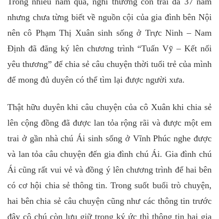
Trong nhiều năm qua, nghĩ thương con trai đã 37 năm
nhưng chưa từng biết về nguồn cội của gia đình bên Nội
nên cô Phạm Thị Xuân sinh sống ở Trực Ninh – Nam
Định đã đăng ký lên chương trình “Tuấn Vỹ – Kết nối
yêu thương” để chia sẻ câu chuyện thời tuổi trẻ của mình
để mong đủ duyên có thể tìm lại được người xưa.
Thật hữu duyên khi câu chuyện của cô Xuân khi chia sẻ
lên cộng đồng đã được lan tỏa rộng rãi và được một em
trai ở gần nhà chú Ái sinh sống ở Vĩnh Phúc nghe được
và lan tỏa câu chuyện đến gia đình chú Ái. Gia đình chú
Ái cũng rất vui vẻ và đồng ý lên chương trình để hai bên
có cơ hội chia sẻ thông tin. Trong suốt buổi trò chuyện,
hai bên chia sẻ câu chuyện cũng như các thông tin trước
đây cô chú còn lưu giữ trong ký ức thì thông tin hai gia