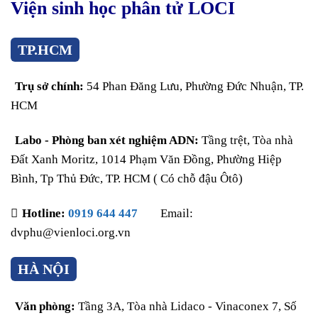
Viện sinh học phân tử LOCI
TP.HCM
Trụ sở chính:
54 Phan Đăng Lưu, Phường Đức Nhuận, TP.
HCM
Labo - Phòng ban xét nghiệm ADN:
Tầng trệt, Tòa nhà
Đất Xanh Moritz, 1014 Phạm Văn Đồng, Phường Hiệp
Bình, Tp Thủ Đức, TP. HCM ( Có chỗ đậu Ôtô)
Hotline:
0919 644 447
Email:
dvphu@vienloci.org.vn
HÀ NỘI
Văn phòng:
Tầng 3A, Tòa nhà Lidaco - Vinaconex 7, Số